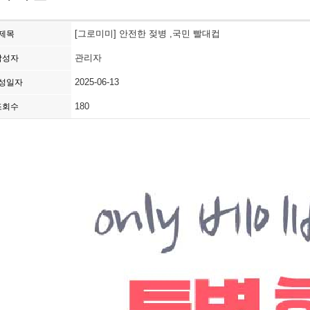
[그로미미] 안전한 젖병 ,국민 빨대컵
제목
관리자
작성자
2025-06-13
성일자
180
조회수